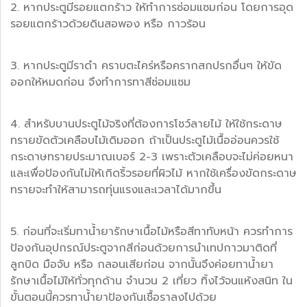
2. หากประตูมีรอยแตกร้าว ให้ทำการซ่อมแซมก่อน โดยการอุด
รอยแตกร้าวด้วยดินสอพอง หรือ กาวร้อน
3. หากประตูมีราดำ คราบตะไคร่หรือครากสกปรกอื่นๆ ให้ขัด
ออกให้หมดก่อน จึงทำการทาสีซ่อมแซม
4. สำหรับบานประตูไม้จริงที่ต้องการโชว์ลายไม้ ให้ใช้กระดาษ
ทรายขัดตัวเคลือบไม้เดิมออก ถ้าเป็นประตูไม้เนื้ออ่อนควรใช้
กระดาษทรายประมาณเบอร์ 2-3 เพราะตัวเคลือบจะไม่ค่อยหนา
และเพื่อป้องกันไม่ให้เกิดริ้วรอยที่ผิวไม้ หากใช้เครื่องขัดกระดาษ
ทรายจะทำให้สามารถทุ่นแรงและเวลาได้มากขึ้น
5. ก่อนที่จะเริ่มทาน้ำยารักษาเนื้อไม้หรือสีทาทับหน้า ควรทำการ
ป้องกันอุปกรณ์ประตูจากสีก่อนด้วยการนำเทปกาวมาติดที่
ลูกบิด มือจับ หรือ กลอนเสียก่อน จากนั้นจึงค่อยทาน้ำยา
รักษาเนื้อไม้ให้ทั่วทุกด้าน จำนวน 2 เที่ยว ทิ้งไว้จนแห้งสนิท ใน
ขั้นตอนนี้ควรทาน้ำยาป้องกันเชื้อราลงไปด้วย