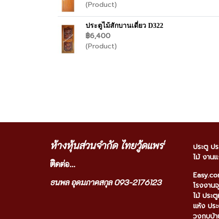
(Product)
ประตูไม้สักบานเดี่ยว D322
฿6,400
(Product)
ห้างหุ้นส่วนจำกัด ไทยวู้ดแพร่
ประตู ปร
ไม้ งานแ
ติ
ดต่อ...
Easy.c
ธนพล อุดมภาคสกุล 093-2176123
โรงงานจุ
ไม้ ประตู
แห้ง ประ
วงกบบ้าน