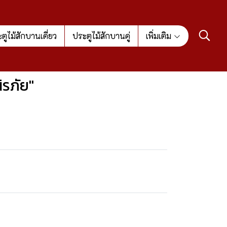
ตูไม้สักบานเดี่ยว
ประตูไม้สักบานคู่
เพิ่มเติม
รภัย"