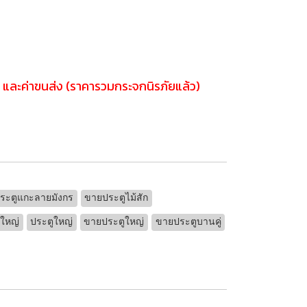
ง และค่าขนส่ง (ราคารวมกระจกนิรภัยแล้ว)
ระตูแกะลายมังกร
ขายประตูไม้สัก
ดใหญ่
ประตูใหญ่
ขายประตูใหญ่
ขายประตูบานคู่