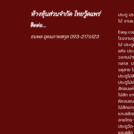
ห้างหุ้นส่วนจำกัด ไทยวู้ดแพร่
ประตู ปร
ไม้ งานแ
ติ
ดต่อ...
Easy.c
ธนพล อุดมภาคสกุล 093-2176123
โรงงานจุ
ไม้ ประตู
แห้ง ประ
วงกบบ้าน
กลาส ปร
ฉลุลาย ไ
ประตูไม้ส
ประตูไม้เ
สักอบแห้
ไม้สัก ข
ห้องนอนไม
ไม้สักแก
แกะสลักม
ลายไทย ป
ประตูวั
แกะสลัก