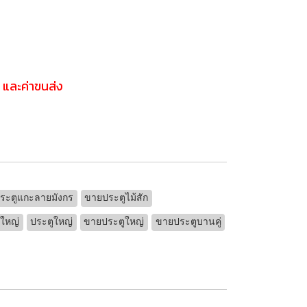
ง และค่าขนส่ง
ระตูแกะลายมังกร
ขายประตูไม้สัก
ดใหญ่
ประตูใหญ่
ขายประตูใหญ่
ขายประตูบานคู่