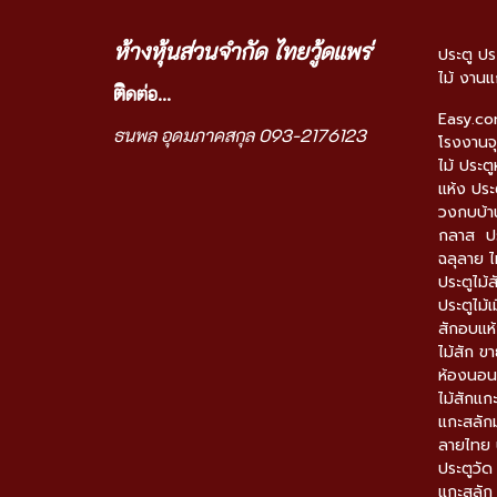
ห้างหุ้นส่วนจำกัด ไทยวู้ดแพร่
ประตู ปร
ไม้ งานแ
ติ
ดต่อ...
Easy.c
ธนพล อุดมภาคสกุล 093-2176123
โรงงานจุ
ไม้ ประตู
แห้ง ประ
วงกบบ้าน
กลาส ปร
ฉลุลาย ไ
ประตูไม้ส
ประตูไม้เ
สักอบแห้
ไม้สัก ข
ห้องนอนไม
ไม้สักแก
แกะสลักม
ลายไทย ป
ประตูวั
แกะสลัก