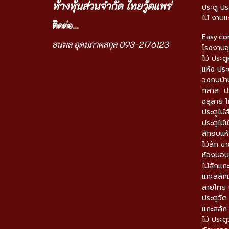
ห้างหุ้นส่วนจำกัด ไทยวู้ดแพร่
ประตู ปร
ไม้ งานแ
ติ
ดต่อ...
Easy.c
ธนพล อุดมภาคสกุล 093-2176123
โรงงานจุ
ไม้ ประตู
แห้ง ประ
วงกบบ้าน
กลาส ปร
ฉลุลาย ไ
ประตูไม้ส
ประตูไม้เ
สักอบแห้
ไม้สัก ข
ห้องนอนไม
ไม้สักแก
แกะสลักม
ลายไทย ป
ประตูวั
แกะสลัก
ไม้ ประต