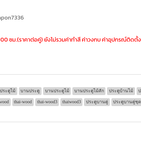
umpon7336
 ซม.(ราคาต่อคู่) ยังไม่รวมค่าทำสี ค่าวงกบ ค่าอุปกรณ์ติดตั้
ประตูไม้
บานประตู
บานประตูไม้
บานประตูไม้สัก
ประตูบ้านไม้
ป
iwood
thai-wood
thai-wood3
thaiwood3
ประตูบานคู่
ประตูบานคู่ชุ