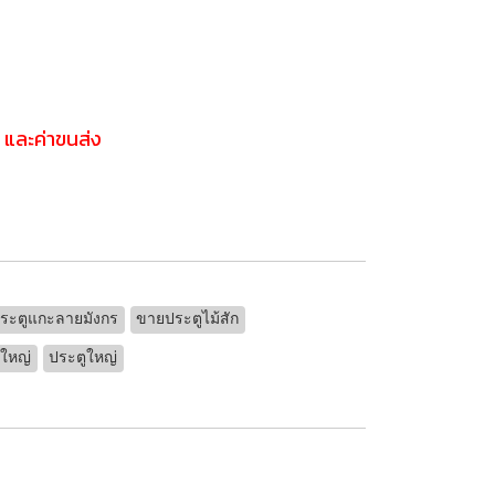
ง และค่าขนส่ง
ระตูแกะลายมังกร
ขายประตูไม้สัก
ดใหญ่
ประตูใหญ่