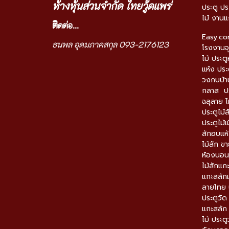
ห้างหุ้นส่วนจำกัด ไทยวู้ดแพร่
ประตู ปร
ไม้ งานแ
ติ
ดต่อ...
Easy.c
ธนพล อุดมภาคสกุล 093-2176123
โรงงานจุ
ไม้ ประตู
แห้ง ประ
วงกบบ้าน
กลาส ปร
ฉลุลาย ไ
ประตูไม้ส
ประตูไม้เ
สักอบแห้
ไม้สัก ข
ห้องนอนไม
ไม้สักแก
แกะสลักม
ลายไทย ป
ประตูวั
แกะสลัก
ไม้ ประต