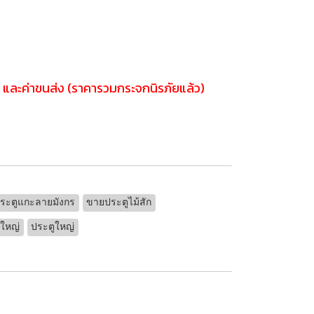
ง และค่าขนส่ง (ราคารวมกระจกนิรภัยแล้ว)
ระตูแกะลายมังกร
ขายประตูไม้สัก
ดใหญ่
ประตูใหญ่