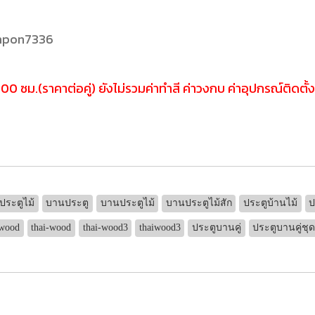
umpon7336
0 ซม.(ราคาต่อคู่) ยังไม่รวมค่าทำสี ค่าวงกบ ค่าอุปกรณ์ติดตั้
ประตูไม้
บานประตู
บานประตูไม้
บานประตูไม้สัก
ประตูบ้านไม้
ป
iwood
thai-wood
thai-wood3
thaiwood3
ประตูบานคู่
ประตูบานคู่ชุ