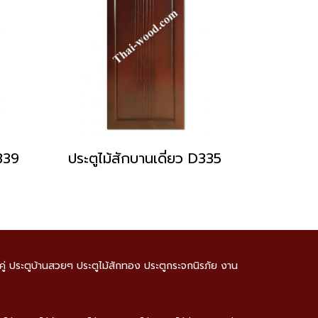
D339
ประตูไม้สักบานเดี่ยว D335
านคู่ ประตูบ้านสวยๆ ประตูไม้สักทอง ประตูกระจกนิรภัย งาน