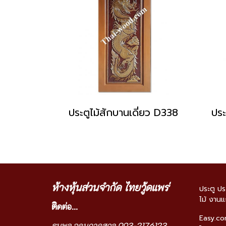
ประตูไม้สักบานเดี่ยว D338
ประ
ห้างหุ้นส่วนจำกัด ไทยวู้ดแพร่
ประตู ปร
ไม้ งานแ
ติ
ดต่อ...
Easy.c
ธนพล อุดมภาคสกุล 093-2176123