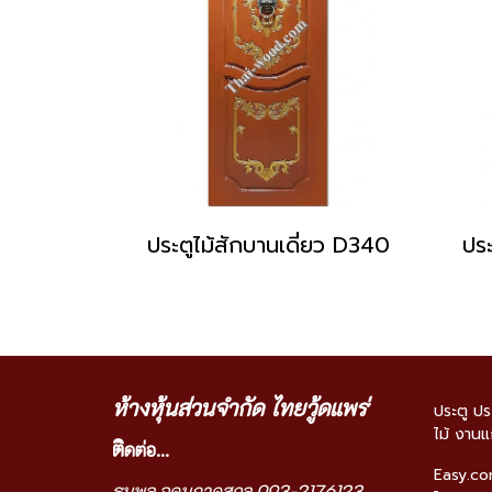
ประตูไม้สักบานเดี่ยว D340
ประ
ห้างหุ้นส่วนจำกัด ไทยวู้ดแพร่
ประตู ปร
ไม้ งานแ
ติ
ดต่อ...
Easy.c
ธนพล อุดมภาคสกุล 093-2176123