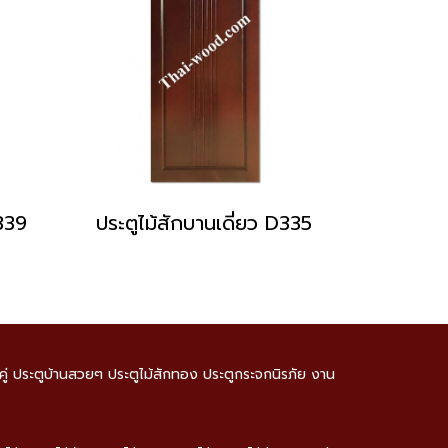
D339
ประตูไม้สักบานเดี่ยว D335
านคู่ ประตูบ้านสวยๆ ประตูไม้สักทอง ประตูกระจกนิรภัย งาน